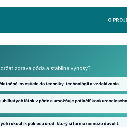
O PROJ
držať zdravá pôda a stabilné výnosy?
čiatočné investície do techniky, technológií a vzdelávania.
 uhlíkatých látok v pôde a umožňuje potlačiť konkurenciesch
rvých rokoch k poklesu úrod, ktorý si farma nemôže dovoliť.