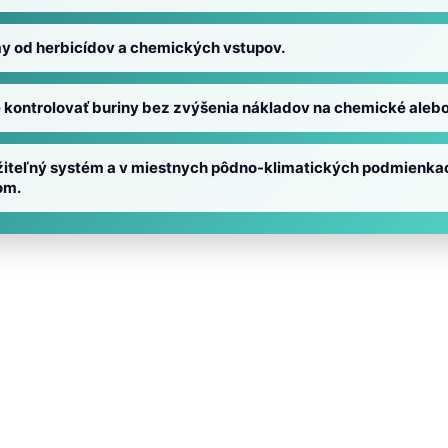
rmy od herbicídov a chemických vstupov.
e kontrolovať buriny bez zvýšenia nákladov na chemické ale
použiteľný systém a v miestnych pôdno-klimatických podmienka
om.