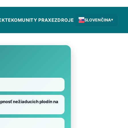
EKTE
KOMUNITY PRAXE
ZDROJE
SLOVENČINA
▾
opnosť nežiaducich plodín na